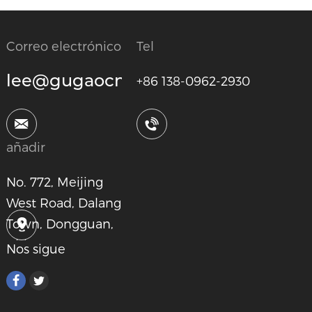
Correo electrónico
Tel
lee@gugaocnc.com
+86 138-0962-2930
añadir
No. 772, Meijing
West Road, Dalang
Town, Dongguan,
China
Nos sigue