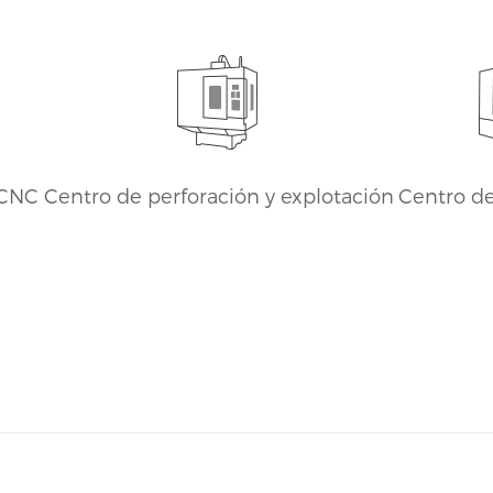
to, venta en todo el
centros de mecanivertical
mej
mundo.
ventas globales precio
barato
 CNC
Centro de perforación y explotación
Centro d