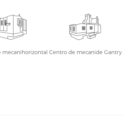
or precio de ventas
globales
e mecanihorizontal
Centro de mecanide Gantry