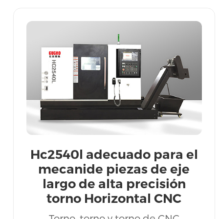
Hc2540l adecuado para el
mecanide piezas de eje
largo de alta precisión
torno Horizontal CNC
precio favorable agente de
Torno, torno y torno de CNC