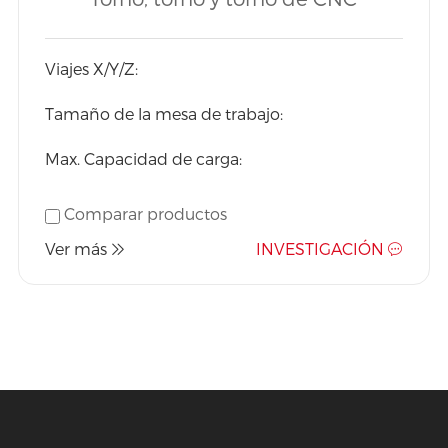
Horizontal precio barato
Horizontal
venta Global
Viajes X/Y/Z:
Tamaño de la mesa de trabajo:
Max. Capacidad de carga:
Comparar productos
Ver más
INVESTIGACIÓN