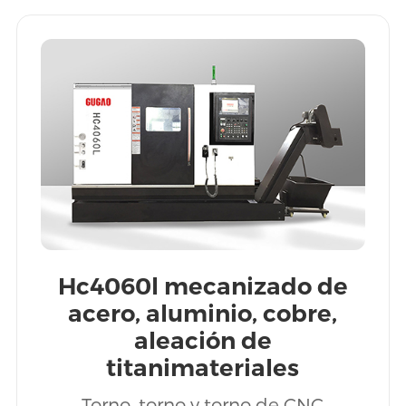
Hc4060l mecanizado de
acero, aluminio, cobre,
aleación de
titanimateriales
multimetálicos CNC torno
Torno, torno y torno de CNC